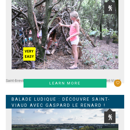
VERY
EASY
Saint-Brevin
Paimboeuf
Corsept
Frossay
Saint-Père en Retz
Saint-Viaud
LEARN MORE
BALADE LUDIQUE : DÉCOUVRE SAINT-
VIAUD AVEC GASPARD LE RENARD !