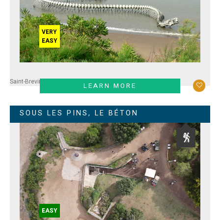
VERY
EASY
Saint-Brevin
LEARN MORE
SOUS LES PINS, LE BÉTON
EASY