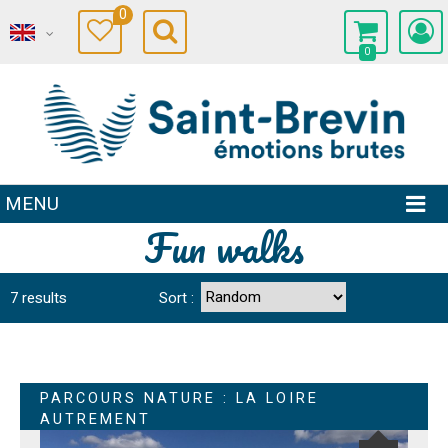
0
0
MENU
Fun walks
7
results
Sort :
PARCOURS NATURE : LA LOIRE
AUTREMENT