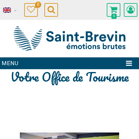
0
0
MENU
Votre Office de Tourisme
.