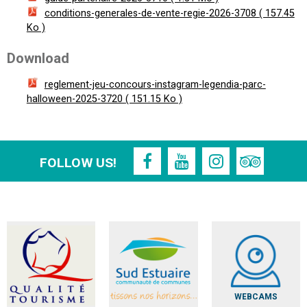
conditions-generales-de-vente-regie-2026-3708
( 157.45
Ko )
Download
reglement-jeu-concours-instagram-legendia-parc-
halloween-2025-3720
( 151.15 Ko )
FOLLOW US!
WEBCAMS