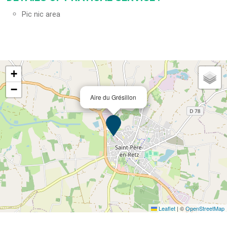
Pic nic area
+
−
Aire du Grésillon
Leaflet
|
©
OpenStreetMap