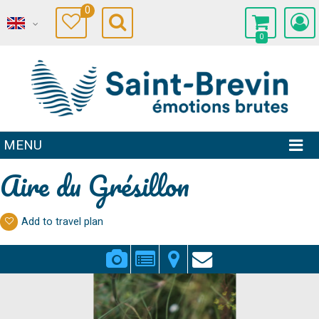
0
0
MENU
Aire du Grésillon
Add to travel plan