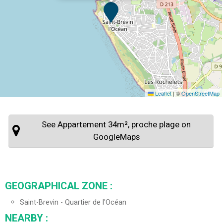
Leaflet
|
©
OpenStreetMap
See Appartement 34m², proche plage on
GoogleMaps
GEOGRAPHICAL ZONE :
Saint-Brevin - Quartier de l'Océan
NEARBY :