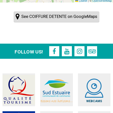
Leaflet
|
©
OpenStreetMap
See COIFFURE DETENTE on GoogleMaps
FOLLOW US!
WEBCAMS