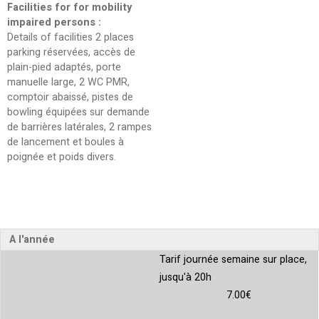
Facilities for for mobility
impaired persons
:
Details of facilities
2 places
parking réservées, accès de
plain-pied adaptés, porte
manuelle large, 2 WC PMR,
comptoir abaissé, pistes de
bowling équipées sur demande
de barrières latérales, 2 rampes
de lancement et boules à
poignée et poids divers
A l'année
Tarif journée semaine sur place,
jusqu'à 20h
7.00€