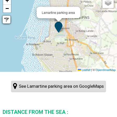
+
−
Lamartine parking area
Leaflet
|
©
OpenStreetMap
See Lamartine parking area on GoogleMaps
DISTANCE FROM THE SEA :