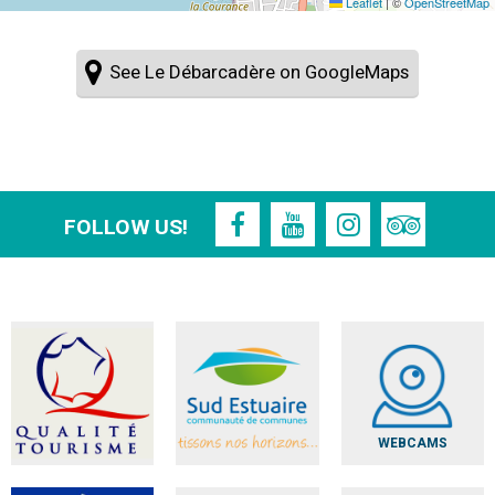
Leaflet
|
©
OpenStreetMap
See Le Débarcadère on GoogleMaps
FOLLOW US!
WEBCAMS