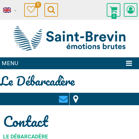
0
0
MENU
Le Débarcadère
Contact
LE DÉBARCADÈRE