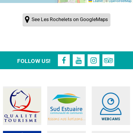
Leaflet
|
©
OpenStreetMap
See Les Rochelets on GoogleMaps
FOLLOW US!
WEBCAMS