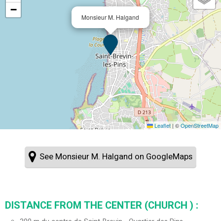
−
Monsieur M. Halgand
Leaflet
|
©
OpenStreetMap
See Monsieur M. Halgand on GoogleMaps
DISTANCE FROM THE CENTER (CHURCH ) :