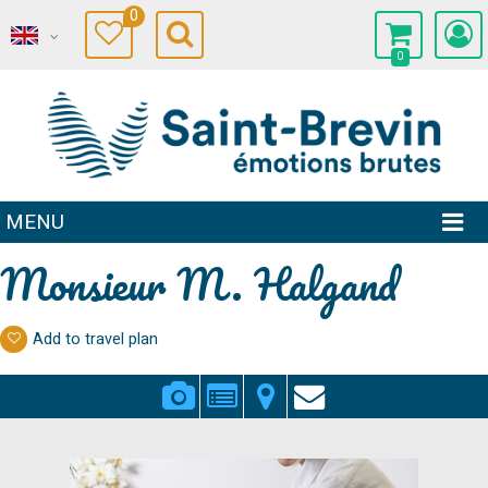
0
0
MENU
Monsieur M. Halgand
Add to travel plan