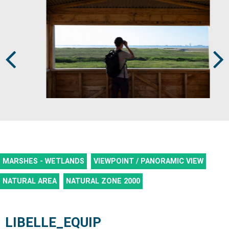
Prev
Next
MARSHES - WETLANDS
VIEWPOINT / PANORAMIC VIEW
NATURAL AREA
NATURAL ZONE 2000
LIBELLE_EQUIP