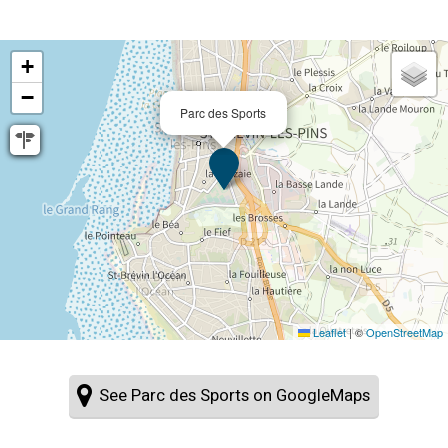
+
−
Parc des Sports
Leaflet
|
©
OpenStreetMap
See Parc des Sports on GoogleMaps