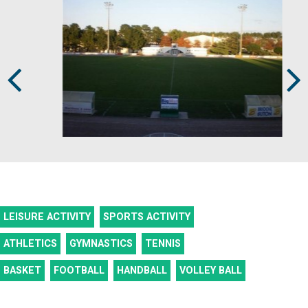
Prev
Next
LEISURE ACTIVITY
SPORTS ACTIVITY
ATHLETICS
GYMNASTICS
TENNIS
BASKET
FOOTBALL
HANDBALL
VOLLEY BALL