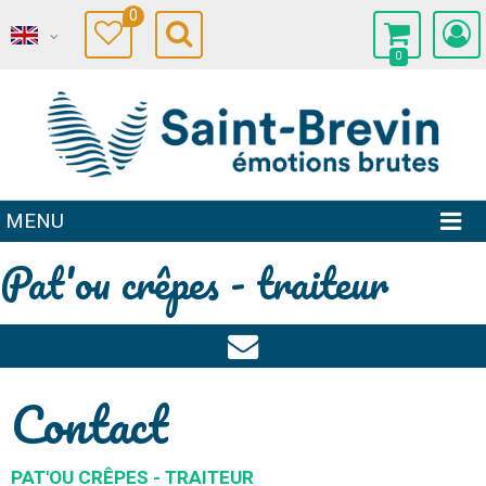
0
0
MENU
Pat'ou crêpes - traiteur
Contact
PAT'OU CRÊPES - TRAITEUR