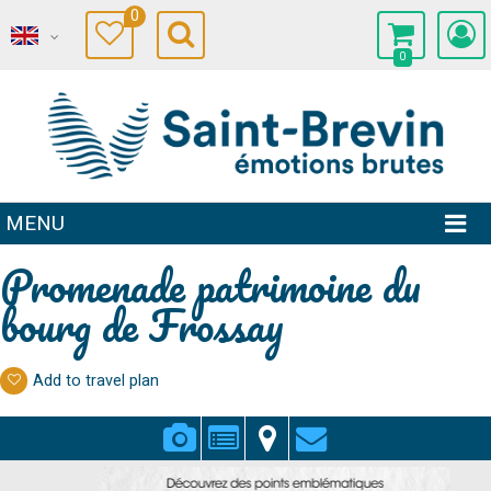
0
0
MENU
Promenade patrimoine du
bourg de Frossay
Add to travel plan