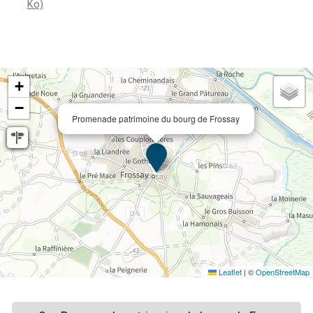
Ko)
+
−
Promenade patrimoine du bourg de Frossay
Leaflet
|
©
OpenStreetMap