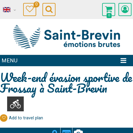
0
0
MENU
Week-end évasion sportive de
Frossay à Saint-Brevin
Add to travel plan