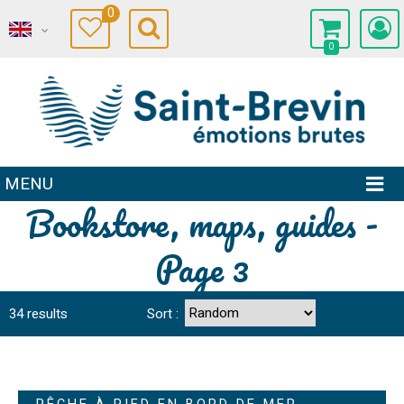
0
0
MENU
Bookstore, maps, guides -
Page 3
34
results
Sort :