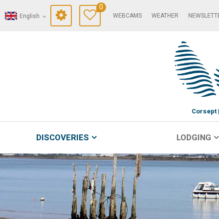
0
WEBCAMS
WEATHER
NEWSLETT
English
Corsept
DISCOVERIES
LODGING