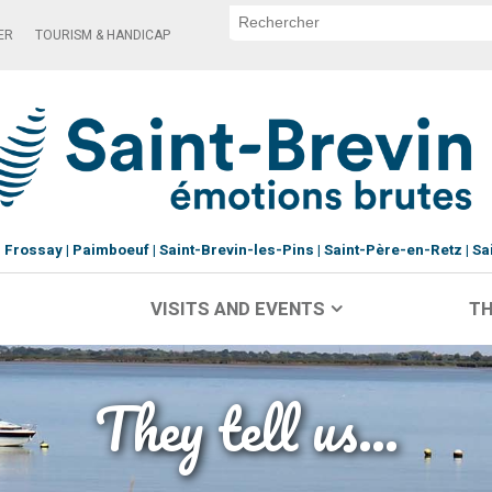
ER
TOURISM & HANDICAP
Frossay
Paimboeuf
Saint-Brevin-les-Pins
Saint-Père-en-Retz
Sa
VISITS AND EVENTS
TH
They tell us...