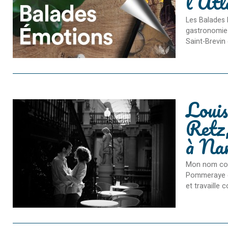
l'Atl
Les Balades 
gastronomie 
Saint-Brevin 
Loui
Retz,
à Na
Mon nom comp
Pommeraye et
et travaille