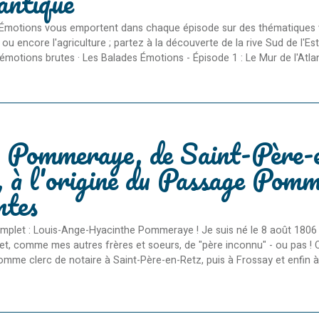
antique
Émotions vous emportent dans chaque épisode sur des thématiques varié
ou encore l'agriculture ; partez à la découverte de la rive Sud de l'E
émotions brutes · Les Balades Émotions - Épisode 1 : Le Mur de l'Atlant
s Pommeraye, de Saint-Père-
 à l'origine du Passage Pomm
ntes
let : Louis-Ange-Hyacinthe Pommeraye ! Je suis né le 8 août 1806 
, comme mes autres frères et soeurs, de "père inconnu" - ou pas ! C'
 comme clerc de notaire à Saint-Père-en-Retz, puis à Frossay et enfin à