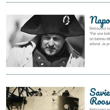
Napo
Retrouvez no
"Par une bel
un bateau dé
attend. Je pr
Savie
Roose
Retrouvez no