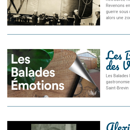
Revenons en 
guerre sous 
alors une zon
Les B
des V
Les Balades 
gastronomie 
Saint-Brevin 
Alex