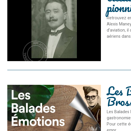
pionn
Retrouvez en
Alexis Maneyr
d’aviation, 
aériens dans 
Les B
Bros
Les Balades 
gastronomie 
Pour cette é
empr...