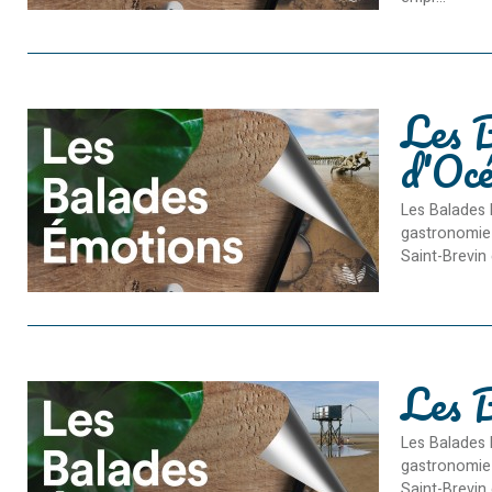
Les B
d'Océ
Les Balades 
gastronomie 
Saint-Brevin 
Les B
Les Balades 
gastronomie 
Saint-Brevin